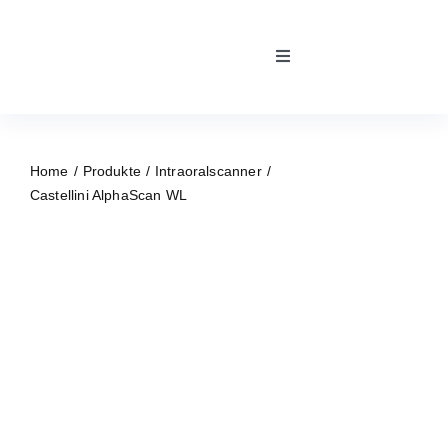
Skip
to
Toggle
content
Navigation
Home
Home
Produkte
Intraoralscanner
Kontakt
Castellini AlphaScan WL
Team
Über uns
Unsere Partner
Reparaturservice