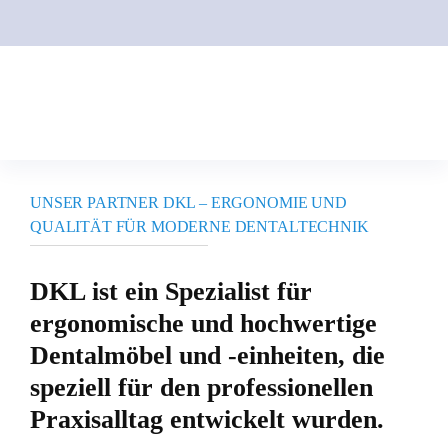
Skip
to
Toggle
content
Navigation
Home
UNSER PARTNER DKL – ERGONOMIE UND
Kontakt
QUALITÄT FÜR MODERNE DENTALTECHNIK
DKL ist ein Spezialist für
Team
ergonomische und hochwertige
Dentalmöbel und -einheiten, die
Über uns
speziell für den professionellen
Praxisalltag entwickelt wurden.
Unsere Partner