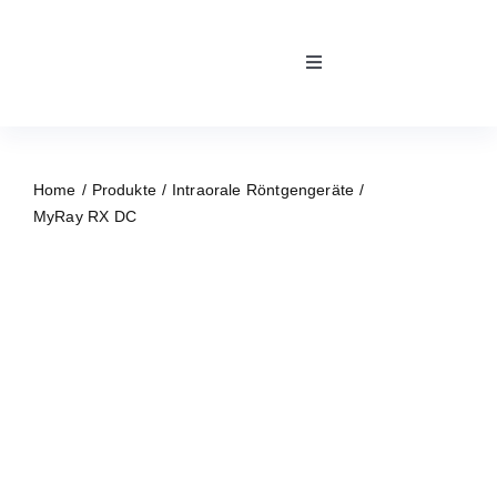
Skip
to
Toggle
content
Navigation
Home
Home
Produkte
Intraorale Röntgengeräte
Kontakt
MyRay RX DC
Team
Über uns
Unsere Partner
Reparaturservice