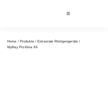
Skip
to
Toggle
content
Navigation
Home
Home
Produkte
Extraorale Röntgengeräte
Kontakt
MyRay ProXima X6
Team
Über uns
Unsere Partner
Reparaturservice