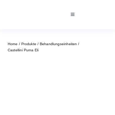
Skip
to
Toggle
content
Navigation
Home
Home
Produkte
Behandlungseinheiten
Kontakt
Castellini Puma Eli
Team
Über uns
Unsere Partner
Reparaturservice