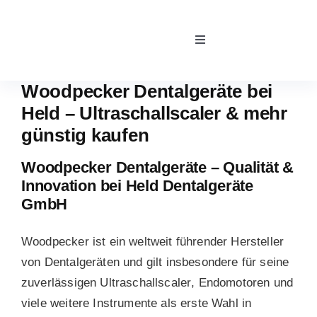
Skip
to
Toggle
content
Navigation
Home
Woodpecker Dentalgeräte bei
Held – Ultraschallscaler & mehr
Kontakt
günstig kaufen
Woodpecker Dentalgeräte – Qualität &
Team
Innovation bei Held Dentalgeräte
GmbH
Über uns
Woodpecker
ist ein weltweit führender Hersteller
von Dentalgeräten und gilt insbesondere für seine
Unsere Partner
zuverlässigen
Ultraschallscaler
, Endomotoren und
viele weitere Instrumente als erste Wahl in
Reparaturservice