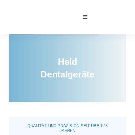
Skip
to
Toggle
content
Navigation
Home
Kontakt
Held
Dentalgeräte
Team
Über uns
Unsere Partner
QUALITÄT UND PRÄZISION SEIT ÜBER 23
JAHREN
Reparaturservice